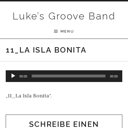
Skip to content
Luke’s Groove Band
MENU
11_LA ISLA BONITA
Audio-Player
00:00
00:00
„11_La Isla Bonita“.
SCHREIBE EINEN