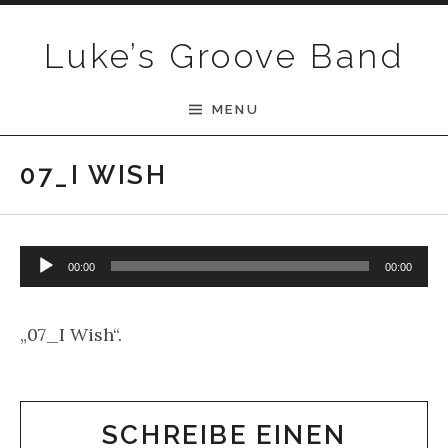
Skip to content
Luke’s Groove Band
MENU
07_I WISH
Audio-Player
00:00
00:00
„07_I Wish“.
SCHREIBE EINEN