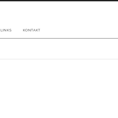
LINKS
KONTAKT
ch/Runter benutzen, um die Lautstärke zu regeln.