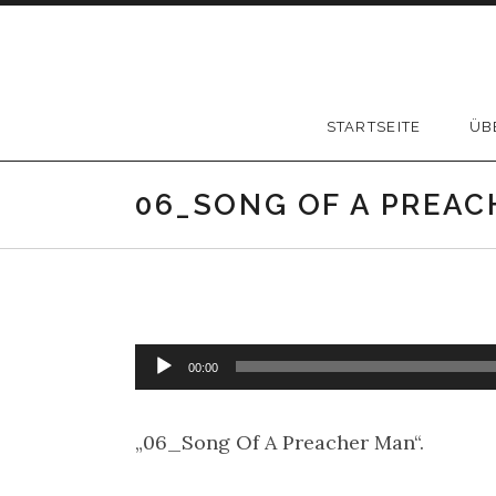
Skip to content
STARTSEITE
ÜB
06_SONG OF A PREA
Audio-Player
00:00
„06_Song Of A Preacher Man“.