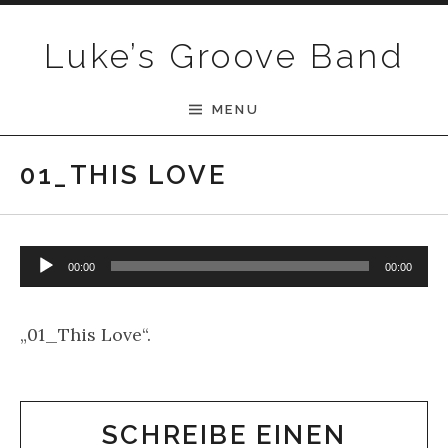
Skip to content
Luke’s Groove Band
MENU
01_THIS LOVE
Audio-Player
00:00
00:00
„01_This Love“.
SCHREIBE EINEN