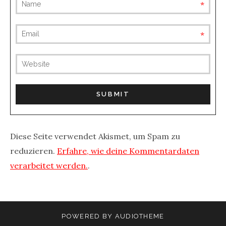
requ
requ
(not
publis
Diese Seite verwendet Akismet, um Spam zu
reduzieren.
Erfahre, wie deine Kommentardaten
verarbeitet werden.
.
POWERED BY
AUDIOTHEME