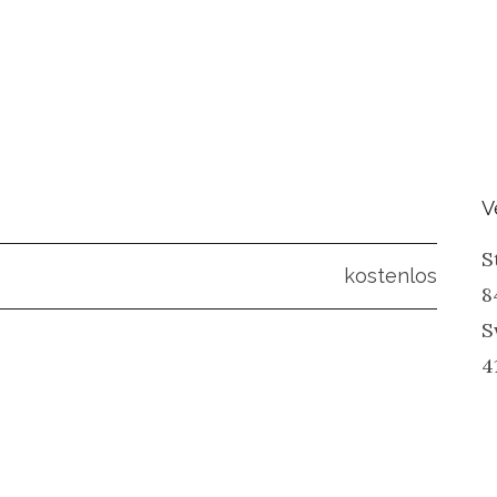
d
V
S
kostenlos
8
S
4