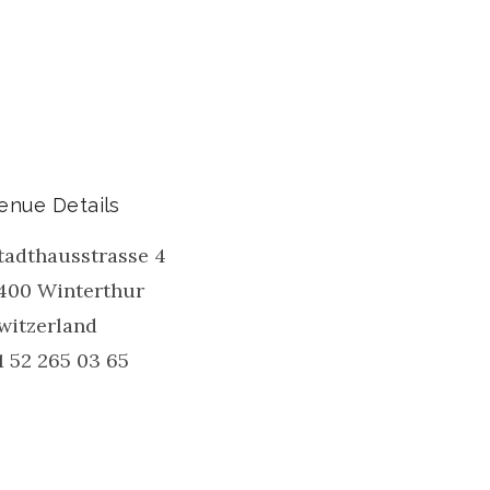
enue Details
tadthausstrasse 4
400
Winterthur
witzerland
1 52 265 03 65