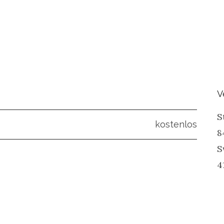
d
V
S
kostenlos
8
S
4