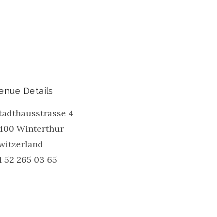
enue Details
tadthausstrasse 4
400
Winterthur
witzerland
1 52 265 03 65