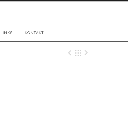
LINKS
KONTAKT
Previous Gig
Back
Next Gi